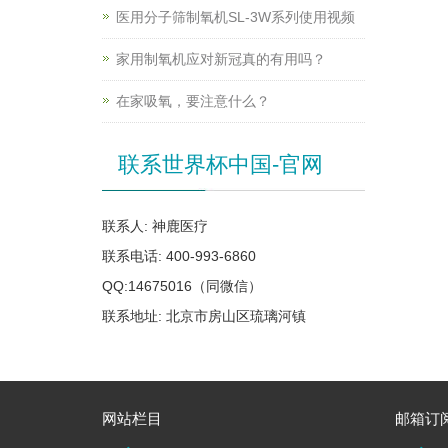
医用分子筛制氧机SL-3W系列使用视频
家用制氧机应对新冠真的有用吗？
在家吸氧，要注意什么？
联系世界杯中国-官网
联系人: 神鹿医疗
联系电话: 400-993-6860
QQ:14675016（同微信）
联系地址: 北京市房山区琉璃河镇
网站栏目
邮箱订