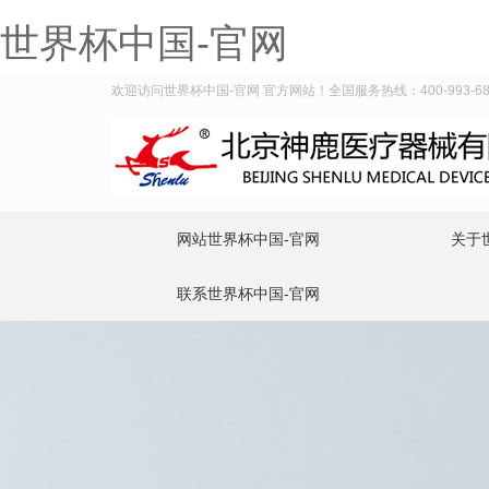
世界杯中国-官网
欢迎访问世界杯中国-官网 官方网站！全国服务热线：400-993-68
网站世界杯中国-官网
关于
联系世界杯中国-官网