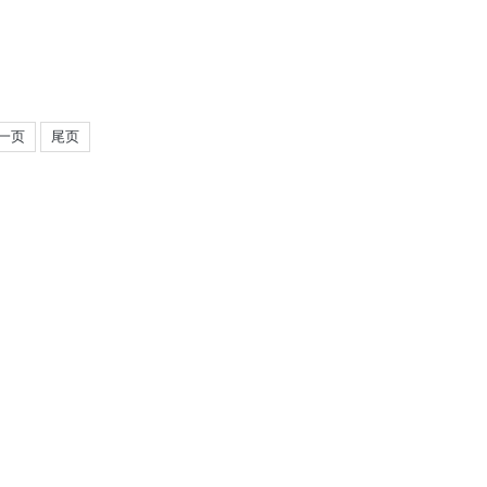
一页
尾页