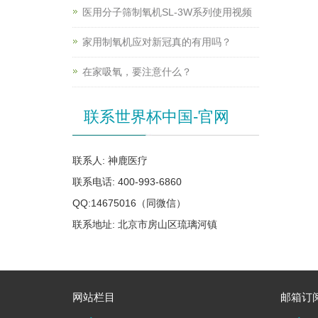
医用分子筛制氧机SL-3W系列使用视频
家用制氧机应对新冠真的有用吗？
在家吸氧，要注意什么？
联系世界杯中国-官网
联系人: 神鹿医疗
联系电话: 400-993-6860
QQ:14675016（同微信）
联系地址: 北京市房山区琉璃河镇
网站栏目
邮箱订