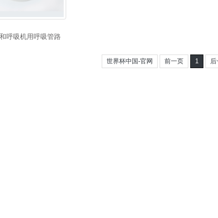
和呼吸机用呼吸管路
世界杯中国-官网
前一页
1
后