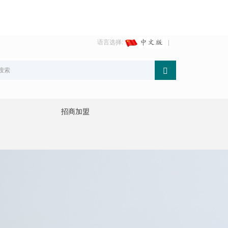
语言选择:
招商加盟