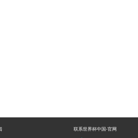
阅
联系世界杯中国-官网