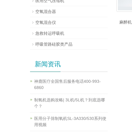
医用空气压缩机
空氧混合器
麻醉机
空氧混合仪
急救转运呼吸机
呼吸管路硅胶类产品
新闻资讯
神鹿医疗全国售后服务电话400-993-
6860
制氧机选购攻略| 3L机/5L机？到底选哪
个？
医用分子筛制氧机SL-3A330/530系列使
用视频